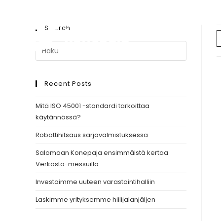
Etus
Search
Recent Posts
Mitä ISO 45001 -standardi tarkoittaa
käytännössä?
Robottihitsaus sarjavalmistuksessa
Salomaan Konepaja ensimmäistä kertaa
Verkosto-messuilla
Investoimme uuteen varastointihalliin
Laskimme yrityksemme hiilijalanjäljen