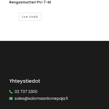
Rengasmutteri PU-7-M
Lue lisää
Yhteystiedot
02 737 2300
sales@salomaankonepaja.fi