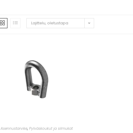
ivu
Tuotteet
Sopimusvalmistus
Yritys
Lajittelu, oletustapa
Asennustarvike
,
Pylväskoukut ja silmukat