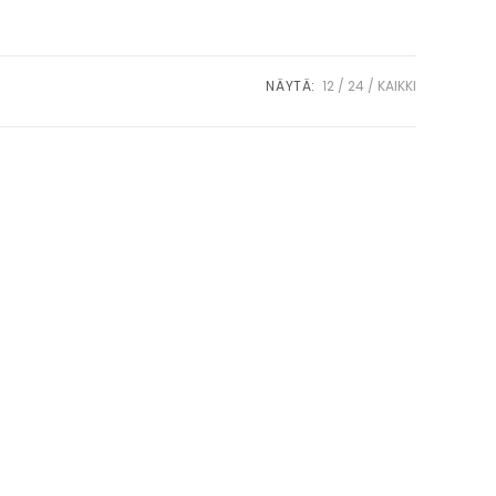
Vastuullisuus
Uutiset
Yhteystiedot
NÄYTÄ:
12
24
KAIKKI