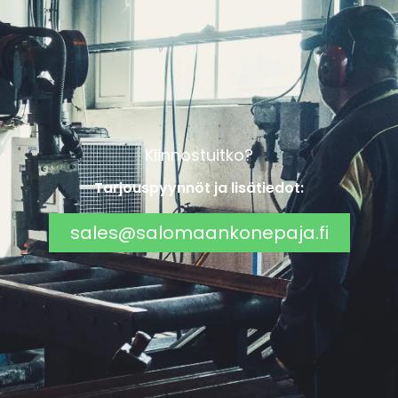
Kiinnostuitko?
Tarjouspyynnöt ja lisätiedot:
sales@salomaankonepaja.fi