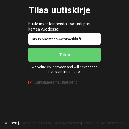
© 2020 |
Tietosuojaseloste
|
Evästekäytäntö
|
Kotisivut: Sivustamo Oy