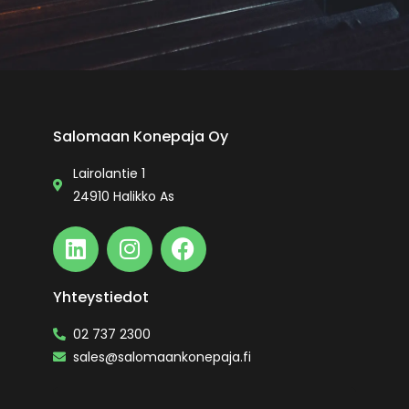
Salomaan Konepaja Oy
Lairolantie 1
24910 Halikko As
Yhteystiedot
02 737 2300
sales@salomaankonepaja.fi