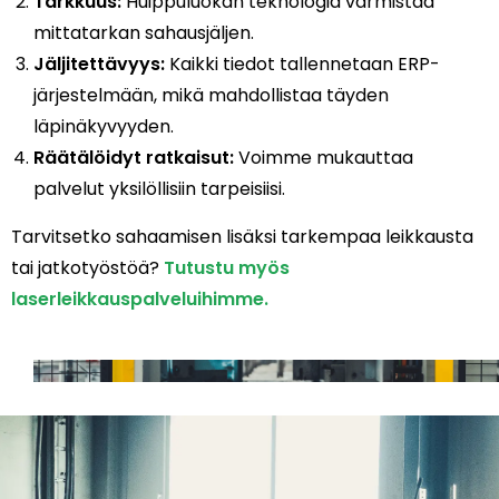
Tarkkuus:
Huippuluokan teknologia varmistaa
mittatarkan sahausjäljen.
Jäljitettävyys:
Kaikki tiedot tallennetaan ERP-
järjestelmään, mikä mahdollistaa täyden
läpinäkyvyyden.
Räätälöidyt ratkaisut:
Voimme mukauttaa
palvelut yksilöllisiin tarpeisiisi.
Tarvitsetko sahaamisen lisäksi tarkempaa leikkausta
tai jatkotyöstöä?
Tutustu myös
laserleikkauspalveluihimme.