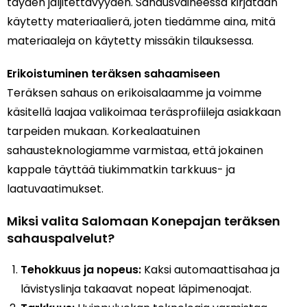
täyden jäljitettävyyden. Sahausvaiheessa kirjataan
käytetty materiaalierä, joten tiedämme aina, mitä
materiaaleja on käytetty missäkin tilauksessa.
Erikoistuminen teräksen sahaamiseen
Teräksen sahaus on erikoisalaamme ja voimme
käsitellä laajaa valikoimaa teräsprofiileja asiakkaan
tarpeiden mukaan. Korkealaatuinen
sahausteknologiamme varmistaa, että jokainen
kappale täyttää tiukimmatkin tarkkuus- ja
laatuvaatimukset.
Miksi valita Salomaan Konepajan teräksen
sahauspalvelut?
Tehokkuus ja nopeus:
Kaksi automaattisahaa ja
lävistyslinja takaavat nopeat läpimenoajat.