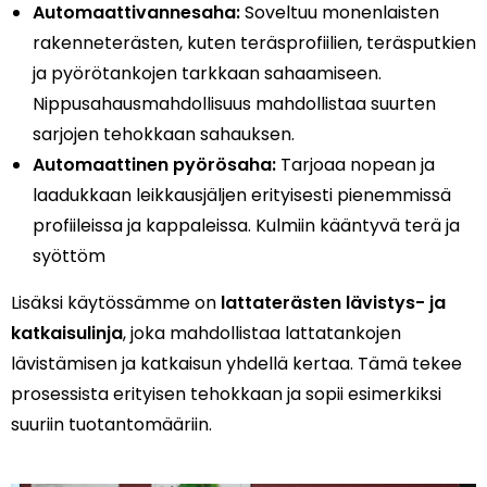
Automaattivannesaha:
Soveltuu monenlaisten
rakenneterästen, kuten teräsprofiilien, teräsputkien
ja pyörötankojen tarkkaan sahaamiseen.
Nippusahausmahdollisuus mahdollistaa suurten
sarjojen tehokkaan sahauksen.
Automaattinen pyörösaha:
Tarjoaa nopean ja
laadukkaan leikkausjäljen erityisesti pienemmissä
profiileissa ja kappaleissa. Kulmiin kääntyvä terä ja
syöttöm
Lisäksi käytössämme on
lattaterästen lävistys- ja
katkaisulinja
, joka mahdollistaa lattatankojen
lävistämisen ja katkaisun yhdellä kertaa. Tämä tekee
prosessista erityisen tehokkaan ja sopii esimerkiksi
suuriin tuotantomääriin.