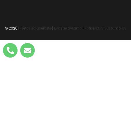
© 2020 |
Tietosuojaseloste
|
Evästekäytäntö
|
Kotisivut: Sivustamo Oy