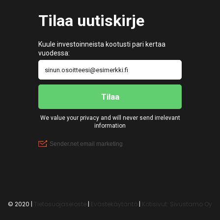
© 2020 |
Tietosuojaseloste
|
Evästekäytäntö
|
Kotisivut: Sivustamo Oy