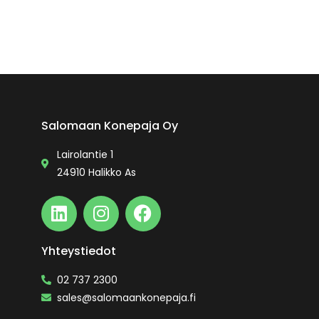
Salomaan Konepaja Oy
Lairolantie 1
24910 Halikko As
Yhteystiedot
02 737 2300
sales@salomaankonepaja.fi