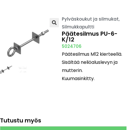
Pylväskoukut ja silmukat
,
Silmukkapultti
🔍
Päätesilmus PU-6-
K/12
5024706
Päätesilmus M12 kierteellä.
Sisältää neliöaluslevyn ja
mutterin.
Kuumasinkitty.
Tutustu myös