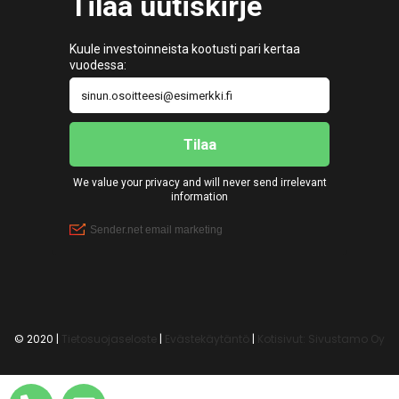
© 2020 |
Tietosuojaseloste
|
Evästekäytäntö
|
Kotisivut: Sivustamo Oy