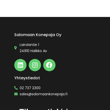
Salomaan Konepaja Oy
Lairolantie 1
24910 Halikko As
Yhteystiedot
02 737 2300
sales@salomaankonepaja.fi