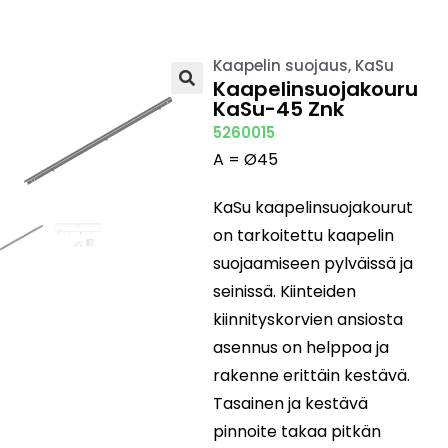
Kaapelin suojaus
,
KaSu
Kaapelinsuojakouru
KaSu-45 Znk
🔍
5260015
A = Ø45
KaSu kaapelinsuojakourut
on tarkoitettu kaapelin
suojaamiseen pylväissä ja
seinissä. Kiinteiden
kiinnityskorvien ansiosta
asennus on helppoa ja
rakenne erittäin kestävä.
Tasainen ja kestävä
pinnoite takaa pitkän