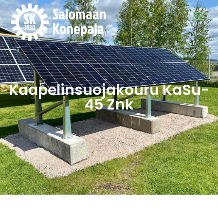
Kaapelinsuojakouru KaSu-
45 Znk