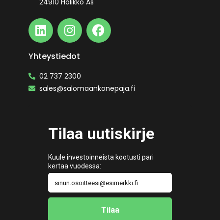
24910 Halikko As
Yhteystiedot
02 737 2300
sales@salomaankonepaja.fi